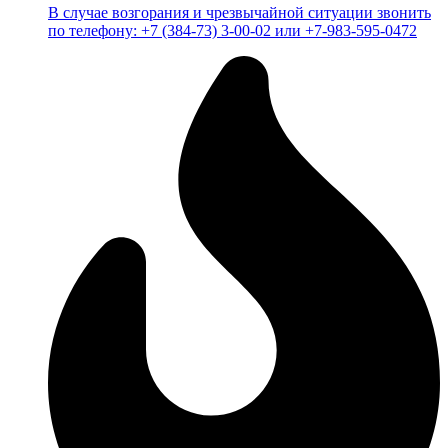
В случае возгорания и чрезвычайной ситуации звонить
по телефону: +7 (384-73) 3-00-02 или +7-983-595-0472