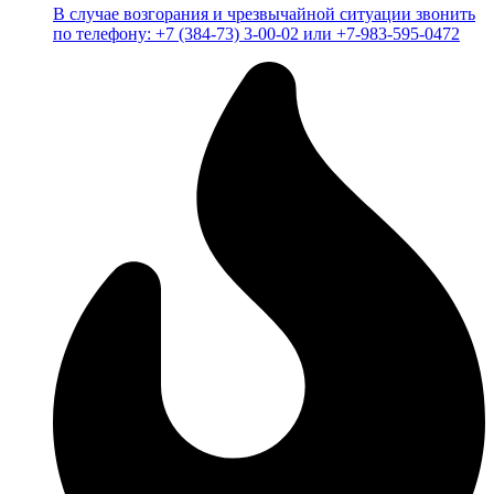
В случае возгорания и чрезвычайной ситуации звонить
по телефону: +7 (384-73) 3-00-02 или +7-983-595-0472