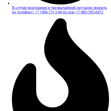
В случае возгорания и чрезвычайной ситуации звонить
по телефону: +7 (384-73) 3-00-02 или +7-983-595-0472