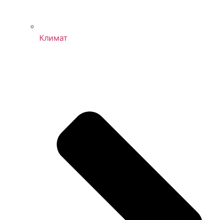
Климат