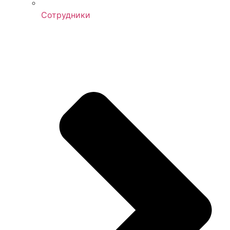
Сотрудники