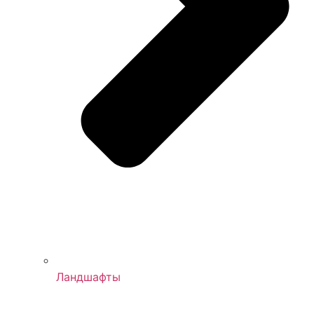
Ландшафты