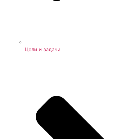
Цели и задачи