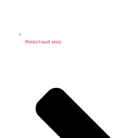
Животный мир