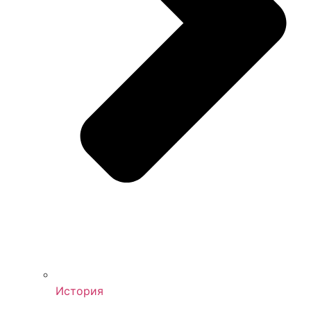
История