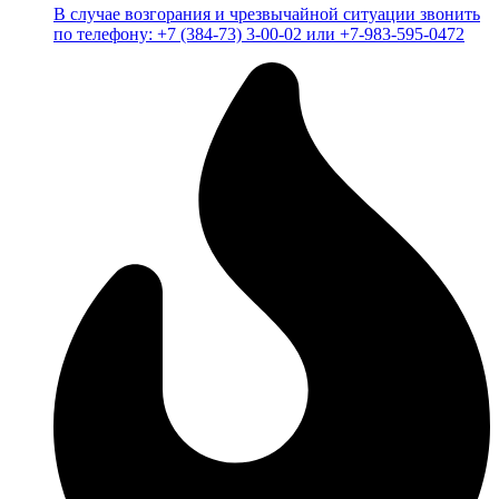
В случае возгорания и чрезвычайной ситуации звонить
по телефону: +7 (384-73) 3-00-02 или +7-983-595-0472