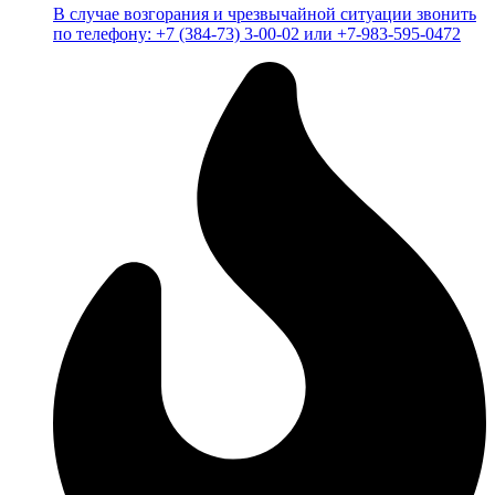
В случае возгорания и чрезвычайной ситуации звонить
по телефону: +7 (384-73) 3-00-02 или +7-983-595-0472