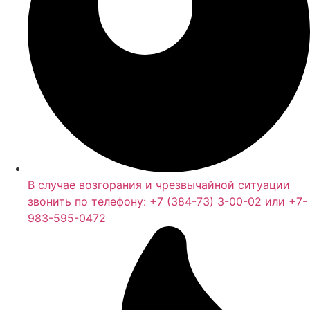
В случае возгорания и чрезвычайной ситуации
звонить по телефону: +7 (384-73) 3-00-02 или +7-
983-595-0472