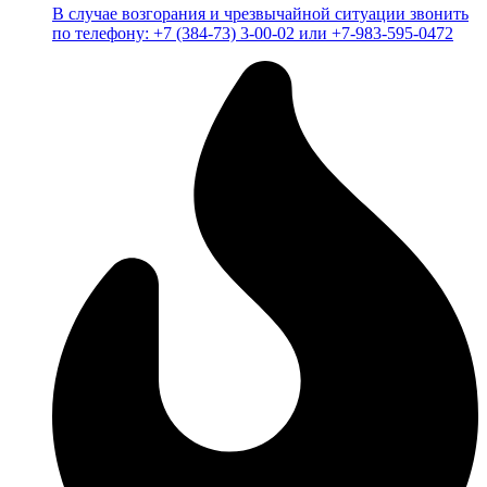
В случае возгорания и чрезвычайной ситуации звонить
по телефону: +7 (384-73) 3-00-02 или +7-983-595-0472