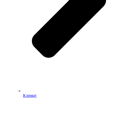
Климат