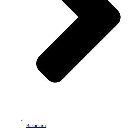
Вакансии