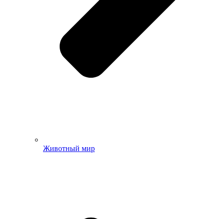
Животный мир