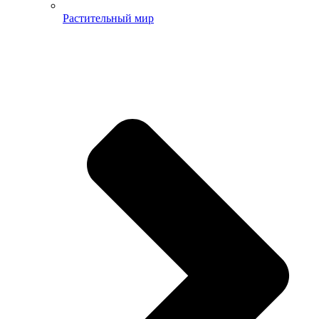
Растительный мир