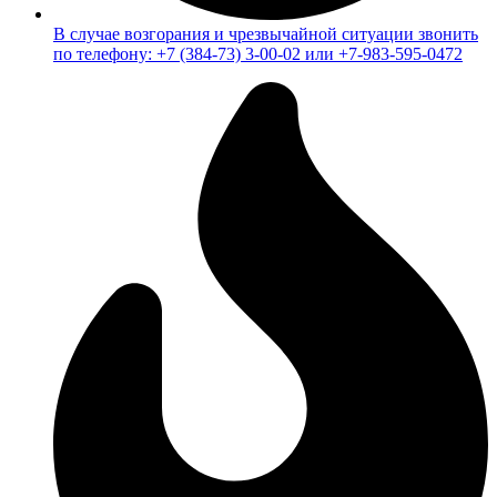
В случае возгорания и чрезвычайной ситуации звонить
по телефону: +7 (384-73) 3-00-02 или +7-983-595-0472